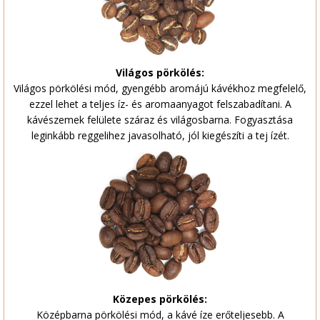
Világos pörkölés:
Világos pörkölési mód, gyengébb aromájú kávékhoz megfelelő,
ezzel lehet a teljes íz- és aromaanyagot felszabadítani. A
kávészemek felülete száraz és világosbarna. Fogyasztása
leginkább reggelihez javasolható, jól kiegészíti a tej ízét.
Közepes pörkölés:
Középbarna pörkölési mód, a kávé íze erőteljesebb. A