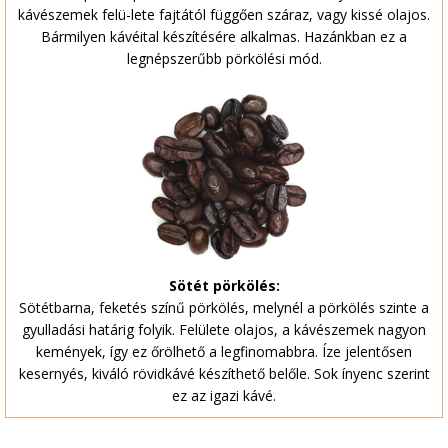
kávészemek felü-lete fajtától függően száraz, vagy kissé olajos.
Bármilyen kávéital készítésére alkalmas. Hazánkban ez a
legnépszerűbb pörkölési mód.
Sötét pörkölés:
Sötétbarna, feketés színű pörkölés, melynél a pörkölés szinte a
gyulladási határig folyik. Felülete olajos, a kávészemek nagyon
kemények, így ez őrölhető a legfinomabbra. Íze jelentősen
kesernyés, kiváló rövidkávé készíthető belőle. Sok ínyenc szerint
ez az igazi kávé.