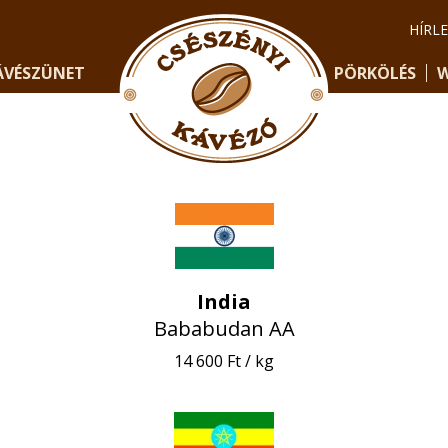
HÍRL
ÁVÉSZÜNET
PÖRKÖLÉS
W
India
Bababudan AA
14 600 Ft / kg