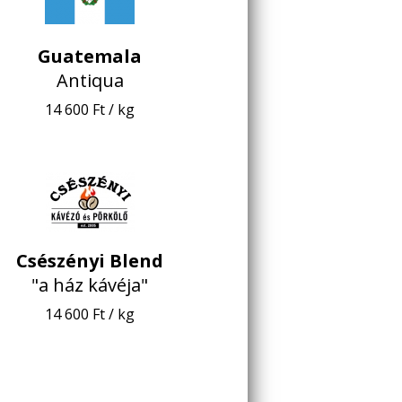
Guatemala
Antiqua
14 600 Ft / kg
Csészényi Blend
"a ház kávéja"
14 600 Ft / kg