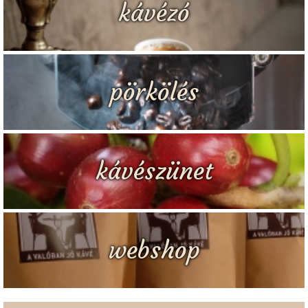
kávézó
pörkölés
kávészünet
webshop